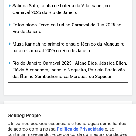
Sabrina Sato, rainha de bateria da Vila Isabel, no
Carnaval 2025 do Rio de Janeiro
Fotos bloco Fervo da Lud no Carnaval de Rua 2025 no
Rio de Janeiro
Musa Karinah no primeiro ensaio técnico da Mangueira
para o Carnaval 2025 no Rio de Janeiro
Rio de Janeiro Carnaval 2025 : Alane Dias, Jéssica Ellen,
Flávia Alessandra, Isabelle Nogueira, Patrícia Poeta vão
desfilar no Sambódromo da Marquês de Sapucaí
Parcerias e artigos patrocinados através do email
Gebbeg People
sortimentos@yahoo.com.br
Utilizamos cookies essenciais e tecnologias semelhantes
de acordo com a nossa
Política de Privacidade
e, ao
continuar navegando, você concorda com estas condições.