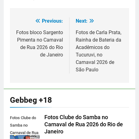
Previous:
Next:
Navegação
de
Fotos bloco Sargento
Fotos de Carla Prata,
Pimenta no Carnaval
Rainha de Bateria da
Post
de Rua 2026 do Rio
Acadêmicos do
de Janeiro
Tucuruvi, no
Carnaval 2026 de
São Paulo
Gebbeg +18
Fotos Clube do Samba no
Fotos Clube do
Carnaval de Rua 2026 do Rio de
Samba no
Janeiro
Carnaval de Rua