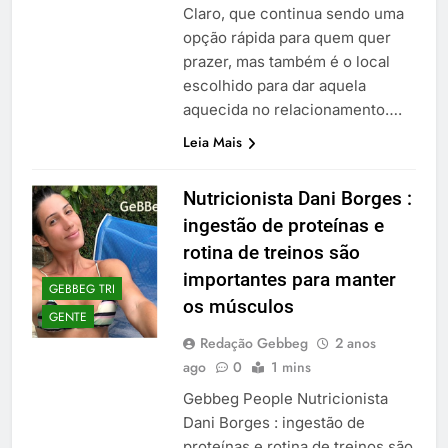
Claro, que continua sendo uma
opção rápida para quem quer
prazer, mas também é o local
escolhido para dar aquela
aquecida no relacionamento….
Leia Mais
Nutricionista Dani Borges :
ingestão de proteínas e
rotina de treinos são
importantes para manter
GEBBEG TRI
os músculos
GENTE
Redação Gebbeg
2 anos
ago
0
1 mins
Gebbeg People Nutricionista
Dani Borges : ingestão de
proteínas e rotina de treinos são