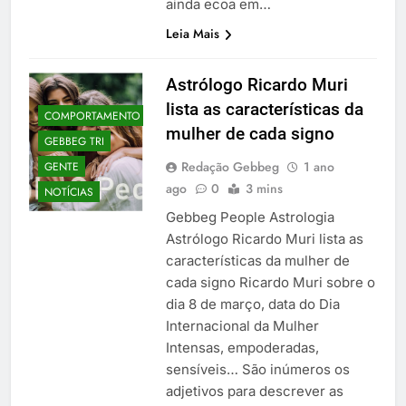
ainda ecoa em…
Leia Mais
Astrólogo Ricardo Muri
lista as características da
COMPORTAMENTO
mulher de cada signo
GEBBEG TRI
Redação Gebbeg
1 ano
GENTE
ago
0
3 mins
NOTÍCIAS
Gebbeg People Astrologia
Astrólogo Ricardo Muri lista as
características da mulher de
cada signo Ricardo Muri sobre o
dia 8 de março, data do Dia
Internacional da Mulher
Intensas, empoderadas,
sensíveis… São inúmeros os
adjetivos para descrever as