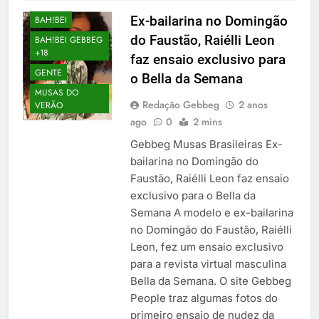
Ex-bailarina no Domingão
BAH!BEI
do Faustão, Raiélli Leon
BAH!BEI GEBBEG
+18
faz ensaio exclusivo para
GENTE
o Bella da Semana
MUSAS DO
Redação Gebbeg
2 anos
VERÃO
ago
0
2 mins
Gebbeg Musas Brasileiras Ex-
bailarina no Domingão do
Faustão, Raiélli Leon faz ensaio
exclusivo para o Bella da
Semana A modelo e ex-bailarina
no Domingão do Faustão, Raiélli
Leon, fez um ensaio exclusivo
para a revista virtual masculina
Bella da Semana. O site Gebbeg
People traz algumas fotos do
primeiro ensaio de nudez da