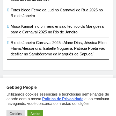
Fotos bloco Fervo da Lud no Carnaval de Rua 2025 no
Rio de Janeiro
Musa Karinah no primeiro ensaio técnico da Mangueira
para o Carnaval 2025 no Rio de Janeiro
Rio de Janeiro Carnaval 2025 : Alane Dias, Jéssica Ellen,
Flávia Alessandra, Isabelle Nogueira, Patrícia Poeta vão
desfilar no Sambódromo da Marquês de Sapucaí
Parcerias e artigos patrocinados através do email
Gebbeg People
sortimentos@yahoo.com.br
Utilizamos cookies essenciais e tecnologias semelhantes de
acordo com a nossa
Política de Privacidade
e, ao continuar
navegando, você concorda com estas condições.
Gebbeg Powered By
.
BlazeThemes
Cookies
Aceito