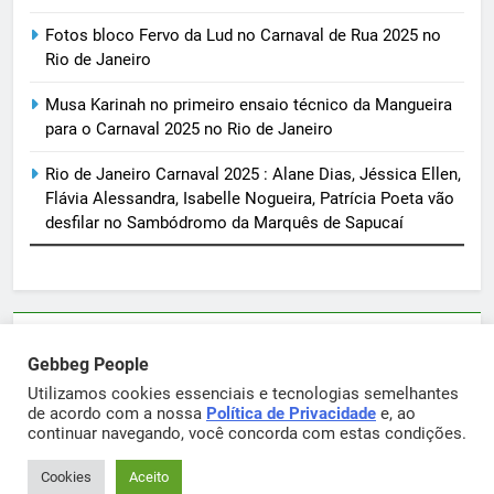
Fotos bloco Fervo da Lud no Carnaval de Rua 2025 no
Rio de Janeiro
Musa Karinah no primeiro ensaio técnico da Mangueira
para o Carnaval 2025 no Rio de Janeiro
Rio de Janeiro Carnaval 2025 : Alane Dias, Jéssica Ellen,
Flávia Alessandra, Isabelle Nogueira, Patrícia Poeta vão
desfilar no Sambódromo da Marquês de Sapucaí
Parcerias e artigos patrocinados através do email
Gebbeg People
sortimentos@yahoo.com.br
Utilizamos cookies essenciais e tecnologias semelhantes
de acordo com a nossa
Política de Privacidade
e, ao
continuar navegando, você concorda com estas condições.
Gebbeg Powered By
.
BlazeThemes
Cookies
Aceito