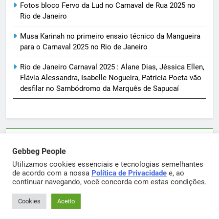
Fotos bloco Fervo da Lud no Carnaval de Rua 2025 no
Rio de Janeiro
Musa Karinah no primeiro ensaio técnico da Mangueira
para o Carnaval 2025 no Rio de Janeiro
Rio de Janeiro Carnaval 2025 : Alane Dias, Jéssica Ellen,
Flávia Alessandra, Isabelle Nogueira, Patrícia Poeta vão
desfilar no Sambódromo da Marquês de Sapucaí
Parcerias e artigos patrocinados através do email
Gebbeg People
sortimentos@yahoo.com.br
Utilizamos cookies essenciais e tecnologias semelhantes
de acordo com a nossa
Política de Privacidade
e, ao
continuar navegando, você concorda com estas condições.
Gebbeg Powered By
.
BlazeThemes
Cookies
Aceito