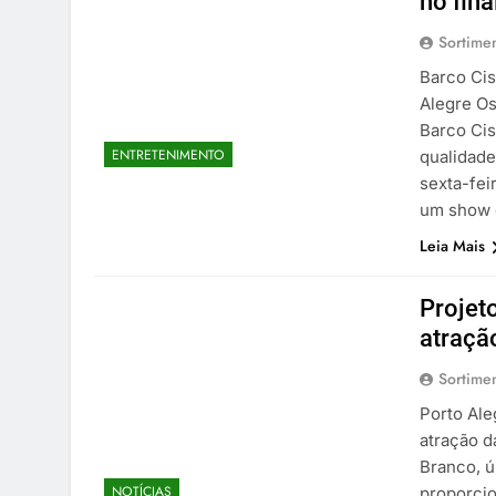
no fin
Sortime
Barco Ci
Alegre Os
Barco Ci
ENTRETENIMENTO
qualidade
sexta-fei
um show
Leia Mais
Projet
atraçã
Sortime
Porto Ale
atração 
Branco, ú
NOTÍCIAS
proporcio