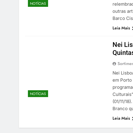
NOTÍCIAS
relembrad
outras ar
Barco Cis
Leia Mais
Nei Li
Quinta
Sortime
Nei Lisbo
em Porto 
programaç
NOTÍCIAS
Culturais
(01/11/18
Branco q
Leia Mais