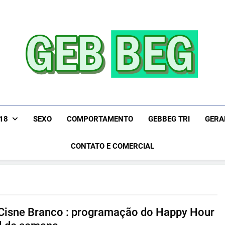
Gebbeg | Ensaio Sen
Gebbeg | Gebbeg | Ensaio Sensual | Sexo | Casas D
Relacionamento | Ensaios Fotográficos| Comportamento E
De Apostas E Ca
+18
SEXO
COMPORTAMENTO
GEBBEG TRI
GERA
|Musas Brasileiras | Fotos Sensuais | Ensaios Fotográfi
Fotogr
People! Musas Brasi
CONTATO E COMERCIAL
Cisne Branco : programação do Happy Hour