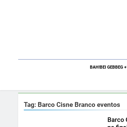
Skip
to
content
BAH!BEI GEBBEG 
Tag:
Barco Cisne Branco eventos
Barco 