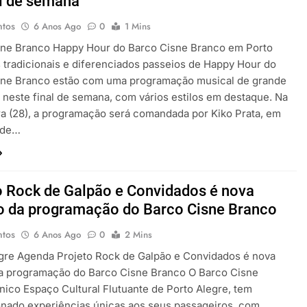
al de semana
ntos
6 Anos Ago
0
1 Mins
sne Branco Happy Hour do Barco Cisne Branco em Porto
 tradicionais e diferenciados passeios de Happy Hour do
sne Branco estão com uma programação musical de grande
 neste final de semana, com vários estilos em destaque. Na
ra (28), a programação será comandada por Kiko Prata, em
 de…
o Rock de Galpão e Convidados é nova
o da programação do Barco Cisne Branco
ntos
6 Anos Ago
0
2 Mins
gre Agenda Projeto Rock de Galpão e Convidados é nova
da programação do Barco Cisne Branco O Barco Cisne
nico Espaço Cultural Flutuante de Porto Alegre, tem
nado experiências únicas aos seus passageiros, com