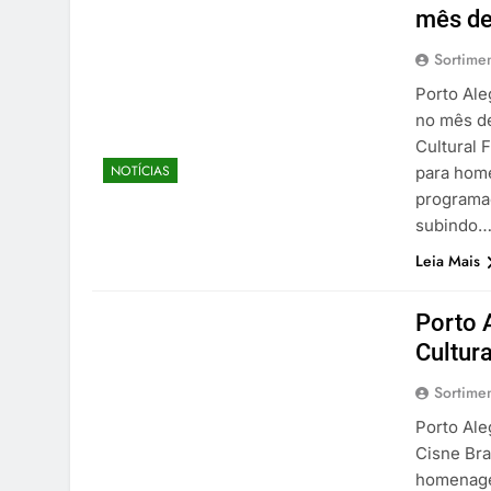
mês de
Sortime
Porto Ale
no mês de
Cultural 
NOTÍCIAS
para home
programaç
subindo
Leia Mais
Porto 
Cultur
Sortime
Porto Ale
Cisne Bra
homenagea