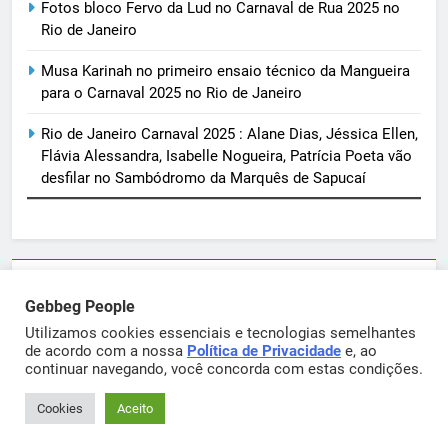
Fotos bloco Fervo da Lud no Carnaval de Rua 2025 no
Rio de Janeiro
Musa Karinah no primeiro ensaio técnico da Mangueira
para o Carnaval 2025 no Rio de Janeiro
Rio de Janeiro Carnaval 2025 : Alane Dias, Jéssica Ellen,
Flávia Alessandra, Isabelle Nogueira, Patrícia Poeta vão
desfilar no Sambódromo da Marquês de Sapucaí
Parcerias e artigos patrocinados através do email
Gebbeg People
sortimentos@yahoo.com.br
Utilizamos cookies essenciais e tecnologias semelhantes
de acordo com a nossa
Política de Privacidade
e, ao
continuar navegando, você concorda com estas condições.
Gebbeg Powered By
.
BlazeThemes
Cookies
Aceito