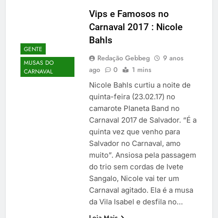
Vips e Famosos no
Carnaval 2017 : Nicole
Bahls
GENTE
Redação Gebbeg
9 anos
MUSAS DO
ago
0
1 mins
CARNAVAL
Nicole Bahls curtiu a noite de
quinta-feira (23.02.17) no
camarote Planeta Band no
Carnaval 2017 de Salvador. “É a
quinta vez que venho para
Salvador no Carnaval, amo
muito”. Ansiosa pela passagem
do trio sem cordas de Ivete
Sangalo, Nicole vai ter um
Carnaval agitado. Ela é a musa
da Vila Isabel e desfila no…
Leia Mais