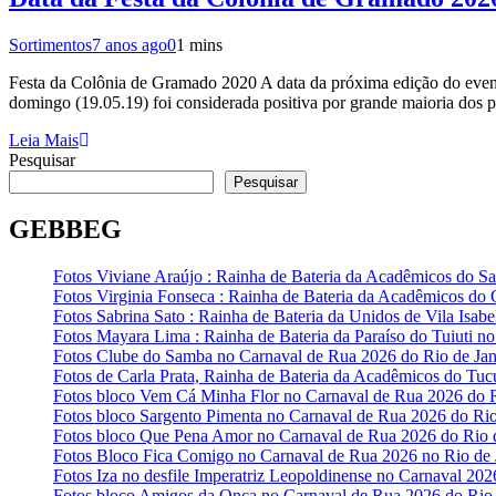
Sortimentos
7 anos ago
0
1 mins
Festa da Colônia de Gramado 2020 A data da próxima edição do even
domingo (19.05.19) foi considerada positiva por grande maioria dos 
Leia Mais
Pesquisar
Pesquisar
GEBBEG
Fotos Viviane Araújo : Rainha de Bateria da Acadêmicos do Sa
Fotos Virginia Fonseca : Rainha de Bateria da Acadêmicos do
Fotos Sabrina Sato : Rainha de Bateria da Unidos de Vila Isab
Fotos Mayara Lima : Rainha de Bateria da Paraíso do Tuiuti n
Fotos Clube do Samba no Carnaval de Rua 2026 do Rio de Jan
Fotos de Carla Prata, Rainha de Bateria da Acadêmicos do Tuc
Fotos bloco Vem Cá Minha Flor no Carnaval de Rua 2026 do R
Fotos bloco Sargento Pimenta no Carnaval de Rua 2026 do Rio
Fotos bloco Que Pena Amor no Carnaval de Rua 2026 do Rio d
Fotos Bloco Fica Comigo no Carnaval de Rua 2026 no Rio de 
Fotos Iza no desfile Imperatriz Leopoldinense no Carnaval 202
Fotos bloco Amigos da Onça no Carnaval de Rua 2026 do Rio 