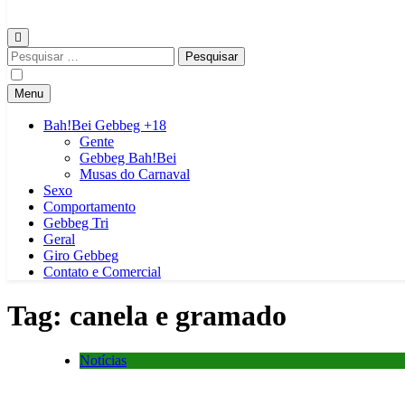
Gebbeg | Ensaio Sensual | Sexo | Casas de Apostas e Casinos Onlinei
Gebbeg | Gebbeg | Ensaio Sensual | Sexo | Casas de Apostas e Casin
|Musas Brasileiras | Fotos Sensuais | Ensaios Fotográficos ! Gebbeg
Pesquisar
por:
Menu
Bah!Bei Gebbeg +18
Gente
Gebbeg Bah!Bei
Musas do Carnaval
Sexo
Comportamento
Gebbeg Tri
Geral
Giro Gebbeg
Contato e Comercial
Tag:
canela e gramado
Notícias