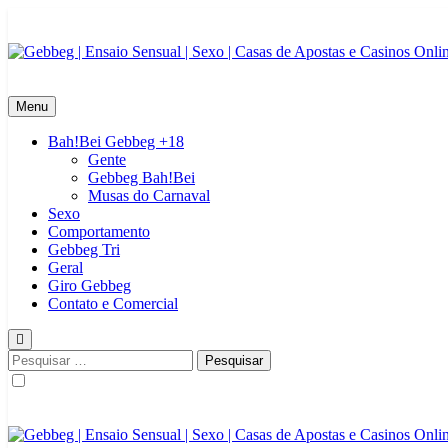
Skip
to
content
Gebbeg | Ensaio Sensual | Sexo | Casas de Apostas e Casinos Onlinei
Gebbeg | Gebbeg | Ensaio Sensual | Sexo | Casas de Apostas e Casin
|Musas Brasileiras | Fotos Sensuais | Ensaios Fotográficos ! Gebbeg
Menu
Bah!Bei Gebbeg +18
Gente
Gebbeg Bah!Bei
Musas do Carnaval
Sexo
Comportamento
Gebbeg Tri
Geral
Giro Gebbeg
Contato e Comercial
Pesquisar
por: