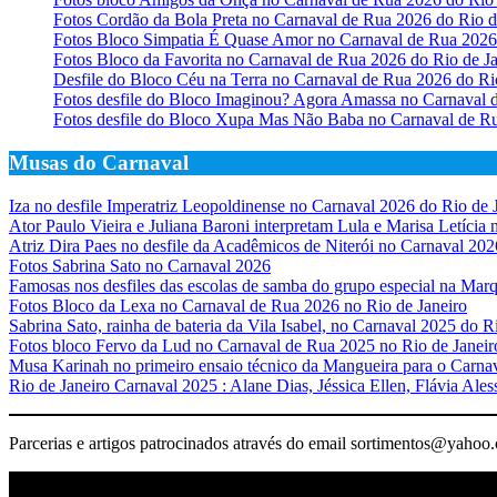
Fotos Cordão da Bola Preta no Carnaval de Rua 2026 do Rio d
Fotos Bloco Simpatia É Quase Amor no Carnaval de Rua 2026 
Fotos Bloco da Favorita no Carnaval de Rua 2026 do Rio de Ja
Desfile do Bloco Céu na Terra no Carnaval de Rua 2026 do Ri
Fotos desfile do Bloco Imaginou? Agora Amassa no Carnaval 
Fotos desfile do Bloco Xupa Mas Não Baba no Carnaval de Ru
Musas do Carnaval
Iza no desfile Imperatriz Leopoldinense no Carnaval 2026 do Rio de 
Ator Paulo Vieira e Juliana Baroni interpretam Lula e Marisa Letícia
Atriz Dira Paes no desfile da Acadêmicos de Niterói no Carnaval 202
Fotos Sabrina Sato no Carnaval 2026
Famosas nos desfiles das escolas de samba do grupo especial na Mar
Fotos Bloco da Lexa no Carnaval de Rua 2026 no Rio de Janeiro
Sabrina Sato, rainha de bateria da Vila Isabel, no Carnaval 2025 do R
Fotos bloco Fervo da Lud no Carnaval de Rua 2025 no Rio de Janeir
Musa Karinah no primeiro ensaio técnico da Mangueira para o Carnav
Rio de Janeiro Carnaval 2025 : Alane Dias, Jéssica Ellen, Flávia Ale
Parcerias e artigos patrocinados através do email sortimentos@yahoo