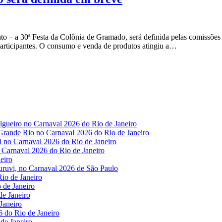
to – a 30ª Festa da Colônia de Gramado, será definida pelas comissõe
participantes. O consumo e venda de produtos atingiu a…
lgueiro no Carnaval 2026 do Rio de Janeiro
 Grande Rio no Carnaval 2026 do Rio de Janeiro
el no Carnaval 2026 do Rio de Janeiro
o Carnaval 2026 do Rio de Janeiro
eiro
uruvi, no Carnaval 2026 de São Paulo
io de Janeiro
 de Janeiro
e Janeiro
Janeiro
6 do Rio de Janeiro
de Janeiro