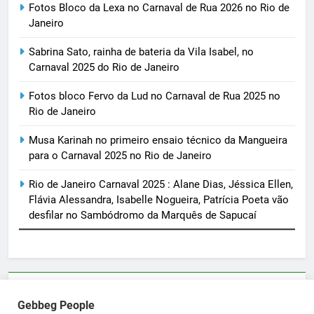
Fotos Bloco da Lexa no Carnaval de Rua 2026 no Rio de
Janeiro
Sabrina Sato, rainha de bateria da Vila Isabel, no
Carnaval 2025 do Rio de Janeiro
Fotos bloco Fervo da Lud no Carnaval de Rua 2025 no
Rio de Janeiro
Musa Karinah no primeiro ensaio técnico da Mangueira
para o Carnaval 2025 no Rio de Janeiro
Rio de Janeiro Carnaval 2025 : Alane Dias, Jéssica Ellen,
Flávia Alessandra, Isabelle Nogueira, Patrícia Poeta vão
desfilar no Sambódromo da Marquês de Sapucaí
Parcerias e artigos patrocinados através do email
Gebbeg People
sortimentos@yahoo.com.br