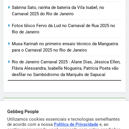
Sabrina Sato, rainha de bateria da Vila Isabel, no
Carnaval 2025 do Rio de Janeiro
Fotos bloco Fervo da Lud no Carnaval de Rua 2025 no
Rio de Janeiro
Musa Karinah no primeiro ensaio técnico da Mangueira
para o Carnaval 2025 no Rio de Janeiro
Rio de Janeiro Carnaval 2025 : Alane Dias, Jéssica Ellen,
Flávia Alessandra, Isabelle Nogueira, Patrícia Poeta vão
desfilar no Sambódromo da Marquês de Sapucaí
Parcerias e artigos patrocinados através do email
Gebbeg People
sortimentos@yahoo.com.br
Utilizamos cookies essenciais e tecnologias semelhantes
de acordo com a nossa
Política de Privacidade
e, ao