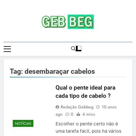
Skip
to
content
Gebbeg | Ensaio
Gebbeg | Gebbeg | Ensaio Sensual | Sexo |
Sensual | Sexo |
Casas De Apostas E Casinos Online |
Comportamento E Relacionamento |
Casas De
Ensaios Fotográficos| Comportamento E
Tag:
desembaraçar cabelos
Relacionamento | Casas De Apostas E
Apostas E
Casino Online |Musas Brasileiras | Fotos
Casinos
Sensuais | Ensaios Fotográficos ! Gebbeg
Qual o pente ideal para
People! Musas Brasileiras Sexy Gebbeg
cada tipo de cabelo ?
Onlineios
People! Musas Brasileiras Sensual
Redação Gebbeg
10 anos
Fotográficos
ago
0
4 mins
Escolher o pente certo não é
NOTÍCIAS
uma tarefa fácil, pois há vários