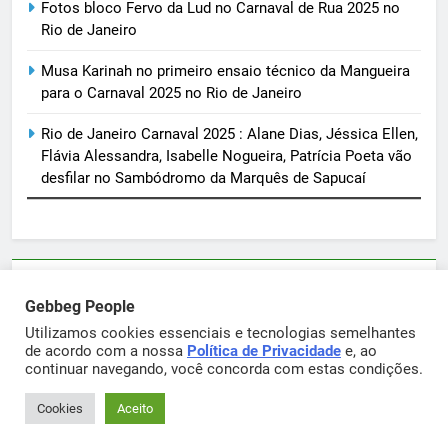
Fotos bloco Fervo da Lud no Carnaval de Rua 2025 no
Rio de Janeiro
Musa Karinah no primeiro ensaio técnico da Mangueira
para o Carnaval 2025 no Rio de Janeiro
Rio de Janeiro Carnaval 2025 : Alane Dias, Jéssica Ellen,
Flávia Alessandra, Isabelle Nogueira, Patrícia Poeta vão
desfilar no Sambódromo da Marquês de Sapucaí
Parcerias e artigos patrocinados através do email
Gebbeg People
sortimentos@yahoo.com.br
Utilizamos cookies essenciais e tecnologias semelhantes
de acordo com a nossa
Política de Privacidade
e, ao
continuar navegando, você concorda com estas condições.
Gebbeg Powered By
.
BlazeThemes
Cookies
Aceito