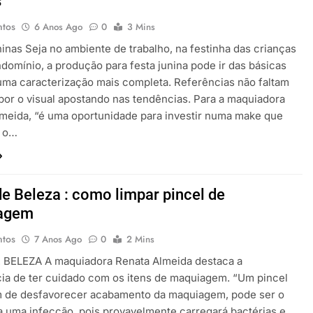
s
ntos
6 Anos Ago
0
3 Mins
ninas Seja no ambiente de trabalho, na festinha das crianças
domínio, a produção para festa junina pode ir das básicas
uma caracterização mais completa. Referências não faltam
or o visual apostando nas tendências. Para a maquiadora
meida, “é uma oportunidade para investir numa make que
r o…
de Beleza : como limpar pincel de
agem
ntos
7 Anos Ago
0
2 Mins
 BELEZA A maquiadora Renata Almeida destaca a
ia de ter cuidado com os itens de maquiagem. “Um pincel
ém de desfavorecer acabamento da maquiagem, pode ser o
a uma infecção, pois provavelmente carregará bactérias e