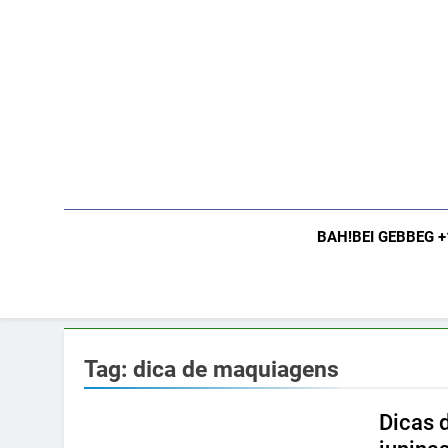
Skip
to
content
BAH!BEI GEBBEG 
Tag:
dica de maquiagens
Dicas 