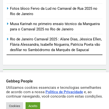
Fotos bloco Fervo da Lud no Carnaval de Rua 2025 no
Rio de Janeiro
Musa Karinah no primeiro ensaio técnico da Mangueira
para o Carnaval 2025 no Rio de Janeiro
Rio de Janeiro Carnaval 2025 : Alane Dias, Jéssica Ellen,
Flávia Alessandra, Isabelle Nogueira, Patrícia Poeta vão
desfilar no Sambódromo da Marquês de Sapucaí
Parcerias e artigos patrocinados através do email
Gebbeg People
sortimentos@yahoo.com.br
Utilizamos cookies essenciais e tecnologias semelhantes
de acordo com a nossa
Política de Privacidade
e, ao
continuar navegando, você concorda com estas condições.
Gebbeg Powered By
.
BlazeThemes
Cookies
Aceito