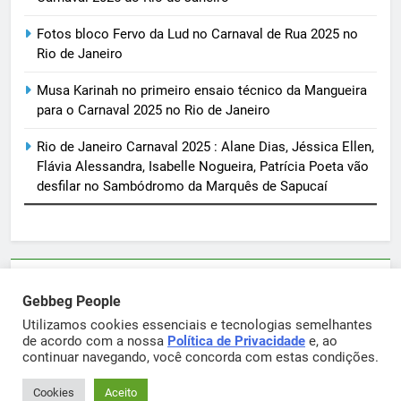
Fotos bloco Fervo da Lud no Carnaval de Rua 2025 no
Rio de Janeiro
Musa Karinah no primeiro ensaio técnico da Mangueira
para o Carnaval 2025 no Rio de Janeiro
Rio de Janeiro Carnaval 2025 : Alane Dias, Jéssica Ellen,
Flávia Alessandra, Isabelle Nogueira, Patrícia Poeta vão
desfilar no Sambódromo da Marquês de Sapucaí
Parcerias e artigos patrocinados através do email
Gebbeg People
sortimentos@yahoo.com.br
Utilizamos cookies essenciais e tecnologias semelhantes
de acordo com a nossa
Política de Privacidade
e, ao
continuar navegando, você concorda com estas condições.
Gebbeg Powered By
.
BlazeThemes
Cookies
Aceito