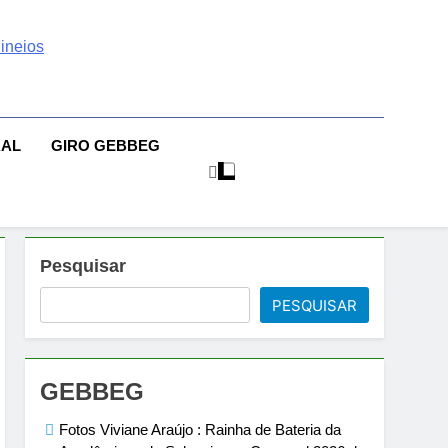
 | Sexo | Casas De
| Comportamento E Relacionamento | Ensaios Fotográficos|
sileiras | Fotos Sensuais | Ensaios Fotográficos ! Gebbeg
eios Fotográficos
RAL
GIRO GEBBEG
 Musas Brasileiras Sensual
Pesquisar
PESQUISAR
GEBBEG
Fotos Viviane Araújo : Rainha de Bateria da