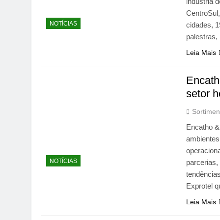
indústria 
CentroSul,
NOTÍCIAS
cidades, 1
palestras
Leia Mais
Encath
setor h
Sortimen
Encatho &
ambientes
operaciona
NOTÍCIAS
parcerias,
tendências
Exprotel q
Leia Mais