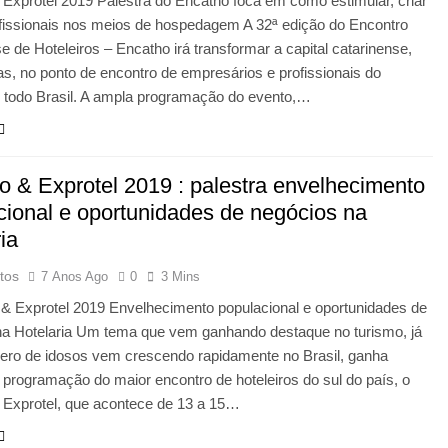
Exprotel 2019 Palestra do Encatho foca em como estimular, criar
ofissionais nos meios de hospedagem A 32ª edição do Encontro
e de Hoteleiros – Encatho irá transformar a capital catarinense,
ias, no ponto de encontro de empresários e profissionais do
e todo Brasil. A ampla programação do evento,…
o & Exprotel 2019 : palestra envelhecimento
cional e oportunidades de negócios na
ia
tos
7 Anos Ago
0
3 Mins
 & Exprotel 2019 Envelhecimento populacional e oportunidades de
na Hotelaria Um tema que vem ganhando destaque no turismo, já
ero de idosos vem crescendo rapidamente no Brasil, ganha
programação do maior encontro de hoteleiros do sul do país, o
 Exprotel, que acontece de 13 a 15…