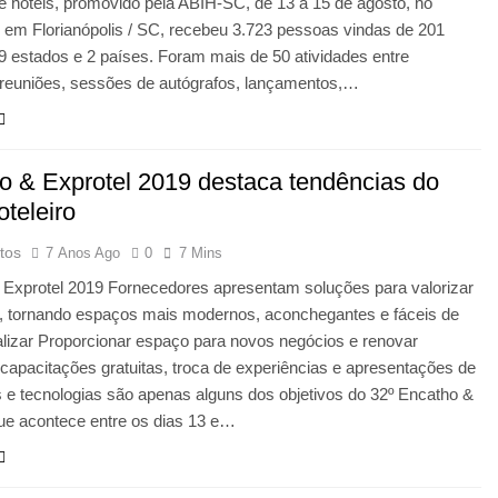
de hotéis, promovido pela ABIH-SC, de 13 a 15 de agosto, no
 em Florianópolis / SC, recebeu 3.723 pessoas vindas de 201
9 estados e 2 países. Foram mais de 50 atividades entre
, reuniões, sessões de autógrafos, lançamentos,…
o & Exprotel 2019 destaca tendências do
oteleiro
tos
7 Anos Ago
0
7 Mins
 Exprotel 2019 Fornecedores apresentam soluções para valorizar
, tornando espaços mais modernos, aconchegantes e fáceis de
lizar Proporcionar espaço para novos negócios e renovar
 capacitações gratuitas, troca de experiências e apresentações de
 e tecnologias são apenas alguns dos objetivos do 32º Encatho &
ue acontece entre os dias 13 e…