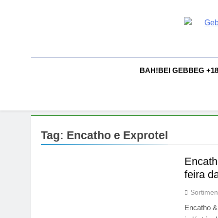
Skip
to
content
G
Gebbeg |
Comportam
A
BAH!BEI GEBBEG +1
Tag:
Encatho e Exprotel
Encath
feira d
Sortimen
Encatho & 