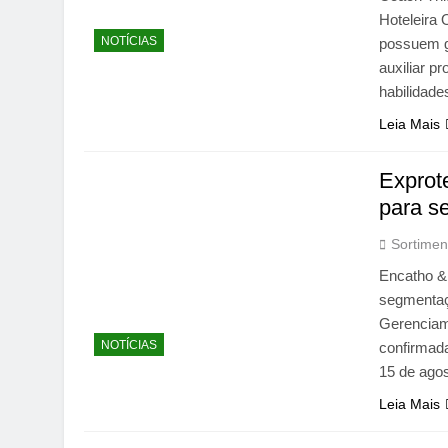
Hoteleira
NOTÍCIAS
possuem g
auxiliar p
habilidad
Leia Mais
Exprot
para s
Sortimen
Encatho &
segmentaç
Gerenciam
NOTÍCIAS
confirmada
15 de ago
Leia Mais