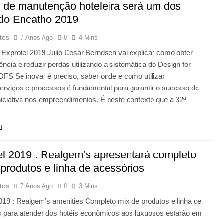
 de manutenção hoteleira será um dos
do Encatho 2019
tos
7 Anos Ago
0
4 Mins
Exprotel 2019 Julio Cesar Berndsen vai explicar como obter
iência e reduzir perdas utilizando a sistemática do Design for
DFS Se inovar é preciso, saber onde e como utilizar
erviços e processos é fundamental para garantir o sucesso de
niciativa nos empreendimentos. É neste contexto que a 32ª
el 2019 : Realgem’s apresentará completo
 produtos e linha de acessórios
tos
7 Anos Ago
0
3 Mins
019 : Realgem’s amenities Completo mix de produtos e linha de
s para atender dos hotéis econômicos aos luxuosos estarão em