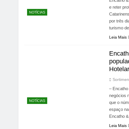
Encatho & 
e reter pr
NOTÍCIAS
Catarinens
por três d
turismo d
Leia Mais
Encath
popula
Hotelar
Sortimen
– Encatho
negócios 
NOTÍCIAS
que o núm
espaço na 
Encatho &
Leia Mais