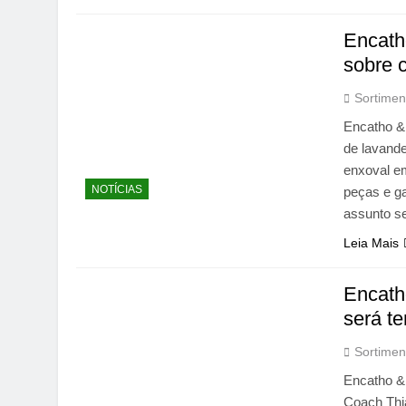
Encatho
sobre 
Sortimen
Encatho & 
de lavande
enxoval e
NOTÍCIAS
peças e ga
assunto s
Leia Mais
Encath
será t
Sortimen
Encatho & 
Coach Thi