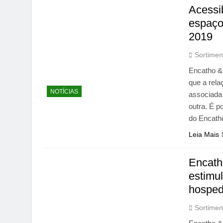
Acessib
espaço
2019
Sortimen
Encatho & 
que a rela
NOTÍCIAS
associada
outra. É p
do Encat
Leia Mais
Encath
estimul
hospe
Sortimen