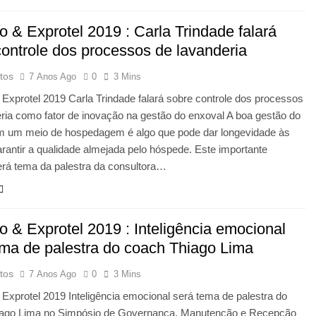
 & Exprotel 2019 : Carla Trindade falará
controle dos processos de lavanderia
tos
7 Anos Ago
0
3 Mins
Exprotel 2019 Carla Trindade falará sobre controle dos processos
ria como fator de inovação na gestão do enxoval A boa gestão do
m um meio de hospedagem é algo que pode dar longevidade às
rantir a qualidade almejada pelo hóspede. Este importante
erá tema da palestra da consultora…
o & Exprotel 2019 : Inteligência emocional
ema de palestra do coach Thiago Lima
tos
7 Anos Ago
0
3 Mins
Exprotel 2019 Inteligência emocional será tema de palestra do
ago Lima no Simpósio de Governança, Manutenção e Recepção