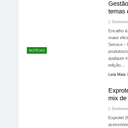
Gestão
temas 
Sortimen
Encatho & 
maior efic
Service – 
NOTÍCIAS
produtos/s
qualquer i
edição…
Leia Mais
Exprot
mix de
Sortimen
Exprotel 2
acessório