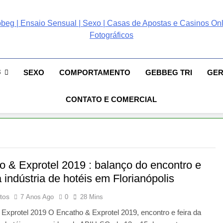
ebbeg | Ensaio Sensual
 Gebbeg | Ensaio Sensual | Sexo | Casas De Apostas E Casinos Online 
ento E Relacionamento | Casas De Apostas E Casino Online |Musas Bra
postas E Casinos Onlin
8
SEXO
COMPORTAMENTO
GEBBEG TRI
GE
People! Musas Brasileiras Sexy Gebbeg People!
CONTATO E COMERCIAL
o & Exprotel 2019 : balanço do encontro e
a indústria de hotéis em Florianópolis
tos
7 Anos Ago
0
28 Mins
Exprotel 2019 O Encatho & Exprotel 2019, encontro e feira da