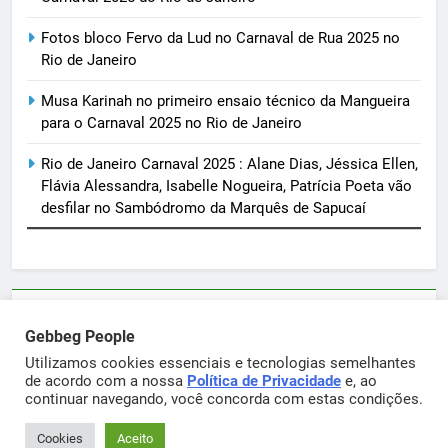
Fotos bloco Fervo da Lud no Carnaval de Rua 2025 no
Rio de Janeiro
Musa Karinah no primeiro ensaio técnico da Mangueira
para o Carnaval 2025 no Rio de Janeiro
Rio de Janeiro Carnaval 2025 : Alane Dias, Jéssica Ellen,
Flávia Alessandra, Isabelle Nogueira, Patrícia Poeta vão
desfilar no Sambódromo da Marquês de Sapucaí
Parcerias e artigos patrocinados através do email
Gebbeg People
sortimentos@yahoo.com.br
Utilizamos cookies essenciais e tecnologias semelhantes
de acordo com a nossa
Política de Privacidade
e, ao
continuar navegando, você concorda com estas condições.
Gebbeg Powered By
.
BlazeThemes
Cookies
Aceito