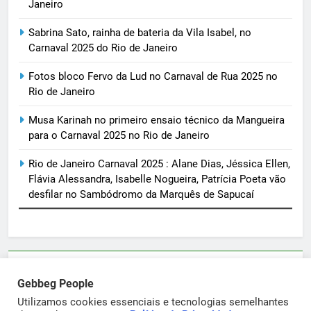
Janeiro
Sabrina Sato, rainha de bateria da Vila Isabel, no
Carnaval 2025 do Rio de Janeiro
Fotos bloco Fervo da Lud no Carnaval de Rua 2025 no
Rio de Janeiro
Musa Karinah no primeiro ensaio técnico da Mangueira
para o Carnaval 2025 no Rio de Janeiro
Rio de Janeiro Carnaval 2025 : Alane Dias, Jéssica Ellen,
Flávia Alessandra, Isabelle Nogueira, Patrícia Poeta vão
desfilar no Sambódromo da Marquês de Sapucaí
Parcerias e artigos patrocinados através do email
Gebbeg People
sortimentos@yahoo.com.br
Utilizamos cookies essenciais e tecnologias semelhantes