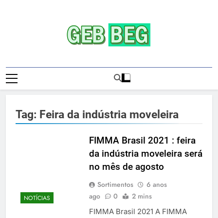
Skip
to
content
Gebbeg | Ensaio
Gebbeg | Gebbeg | Ensaio Sensual | Sexo |
Sensual | Sexo |
Casas De Apostas E Casinos Online |
Comportamento E Relacionamento |
Casas De
Ensaios Fotográficos| Comportamento E
Tag:
Feira da indústria moveleira
Relacionamento | Casas De Apostas E
Apostas E
Casino Online |Musas Brasileiras | Fotos
Casinos
Sensuais | Ensaios Fotográficos ! Gebbeg
FIMMA Brasil 2021 : feira
People! Musas Brasileiras Sexy Gebbeg
da indústria moveleira será
Onlineios
People! Musas Brasileiras Sensual
no mês de agosto
Fotográficos
Sortimentos
6 anos
ago
0
2 mins
NOTÍCIAS
FIMMA Brasil 2021 A FIMMA