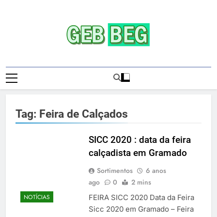
Skip
to
content
Gebbeg | Ensaio
Gebbeg | Gebbeg | Ensaio Sensual | Sexo |
Sensual | Sexo |
Casas De Apostas E Casinos Online |
Comportamento E Relacionamento |
Casas De
Ensaios Fotográficos| Comportamento E
Tag:
Feira de Calçados
Relacionamento | Casas De Apostas E
Apostas E
Casino Online |Musas Brasileiras | Fotos
Casinos
Sensuais | Ensaios Fotográficos ! Gebbeg
SICC 2020 : data da feira
People! Musas Brasileiras Sexy Gebbeg
calçadista em Gramado
Onlineios
People! Musas Brasileiras Sensual
Sortimentos
6 anos
Fotográficos
ago
0
2 mins
FEIRA SICC 2020 Data da Feira
NOTÍCIAS
Sicc 2020 em Gramado – Feira