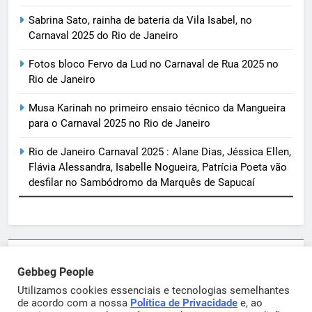
Sabrina Sato, rainha de bateria da Vila Isabel, no
Carnaval 2025 do Rio de Janeiro
Fotos bloco Fervo da Lud no Carnaval de Rua 2025 no
Rio de Janeiro
Musa Karinah no primeiro ensaio técnico da Mangueira
para o Carnaval 2025 no Rio de Janeiro
Rio de Janeiro Carnaval 2025 : Alane Dias, Jéssica Ellen,
Flávia Alessandra, Isabelle Nogueira, Patrícia Poeta vão
desfilar no Sambódromo da Marquês de Sapucaí
Parcerias e artigos patrocinados através do email
Gebbeg People
sortimentos@yahoo.com.br
Utilizamos cookies essenciais e tecnologias semelhantes
de acordo com a nossa
Política de Privacidade
e, ao