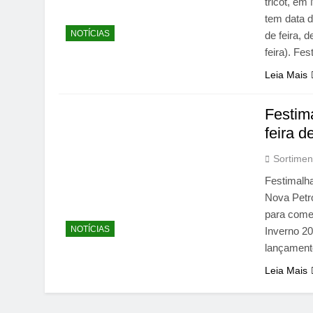
tricot, em
tem data d
NOTÍCIAS
de feira, 
feira). Fe
Leia Mais
Festim
feira d
Sortimen
Festimalha
Nova Petró
para comer
NOTÍCIAS
Inverno 2
lançament
Leia Mais