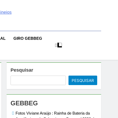
 | Sexo | Casas De
| Comportamento E Relacionamento | Ensaios Fotográficos|
sileiras | Fotos Sensuais | Ensaios Fotográficos ! Gebbeg
eios Fotográficos
RAL
GIRO GEBBEG
 Musas Brasileiras Sensual
Pesquisar
PESQUISAR
GEBBEG
Fotos Viviane Araújo : Rainha de Bateria da