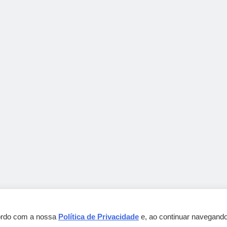
cordo com a nossa
Política de Privacidade
e, ao continuar navegando
Gebbeg Powered By
.
BlazeThemes