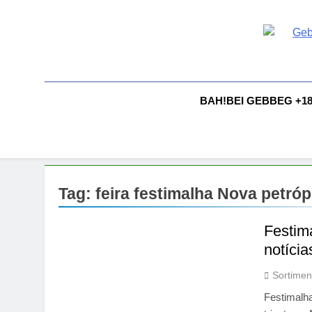
Skip
to
content
G
Gebbeg |
Comportam
A
BAH!BEI GEBBEG +1
Tag:
feira festimalha Nova petróp
Festim
notícia
Sortimen
Festimalh