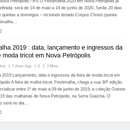
 Nova Petrópolis / RS O Festimalha 2020 em Nova Petrópolis já
efinida: será de 14 de maio a 14 de junho de 2020. Serão 20 dias
de quintas a domingos – incluindo feriado Corpus Christi (quinta-
stimalha…
alha 2019 : data, lançamento e ingressos da
e moda tricot em Nova Petrópolis
tos
7 Anos Ago
0
3 Mins
 2019 Lançamento, data e ingressos da feira de moda tricot em
polis A feira de malha tricot, Festimalha, chega a sua 30ª edição
cializar entre 1º de maio a 09 de junho de 2019, a coleção Outono
019 das malharias de Nova Petrópolis, na Serra Gaúcha. O
o será no dia…