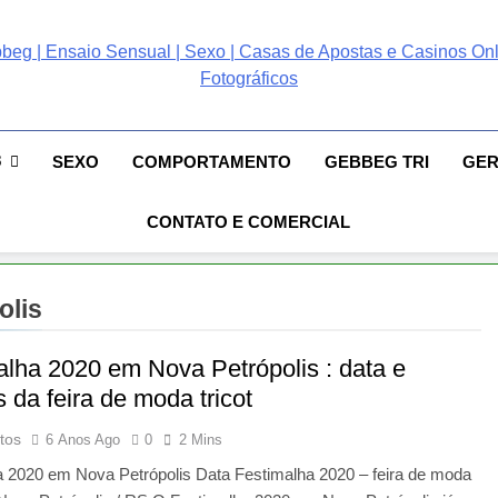
ebbeg | Ensaio Sensual
 Gebbeg | Ensaio Sensual | Sexo | Casas De Apostas E Casinos Online 
ento E Relacionamento | Casas De Apostas E Casino Online |Musas Bra
postas E Casinos Onlin
8
SEXO
COMPORTAMENTO
GEBBEG TRI
GE
People! Musas Brasileiras Sexy Gebbeg People!
CONTATO E COMERCIAL
olis
alha 2020 em Nova Petrópolis : data e
s da feira de moda tricot
tos
6 Anos Ago
0
2 Mins
a 2020 em Nova Petrópolis Data Festimalha 2020 – feira de moda