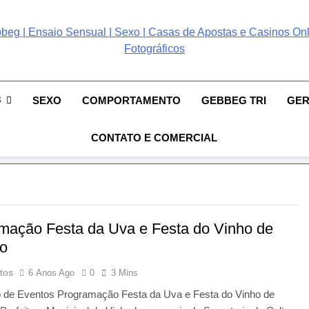
ebbeg | Ensaio Sensual
 Gebbeg | Ensaio Sensual | Sexo | Casas De Apostas E Casinos Online 
ento E Relacionamento | Casas De Apostas E Casino Online |Musas Bra
postas E Casinos Onlin
8
SEXO
COMPORTAMENTO
GEBBEG TRI
GE
People! Musas Brasileiras Sexy Gebbeg People!
CONTATO E COMERCIAL
mação Festa da Uva e Festa do Vinho de
o
tos
6 Anos Ago
0
3 Mins
o de Eventos Programação Festa da Uva e Festa do Vinho de