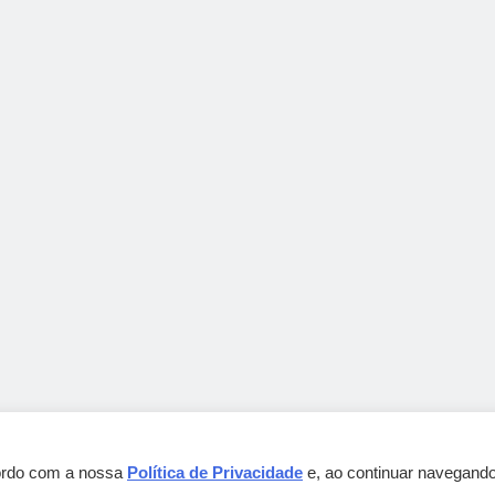
cordo com a nossa
Política de Privacidade
e, ao continuar navegando
Gebbeg Powered By
.
BlazeThemes