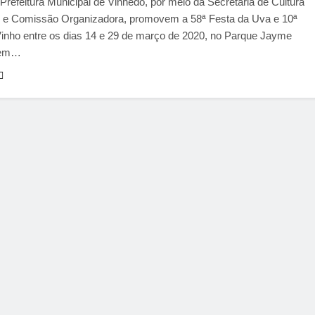
Prefeitura Municipal de Vinhedo, por meio da Secretaria de Cultura
, e Comissão Organizadora, promovem a 58ª Festa da Uva e 10ª
Vinho entre os dias 14 e 29 de março de 2020, no Parque Jayme
 em…