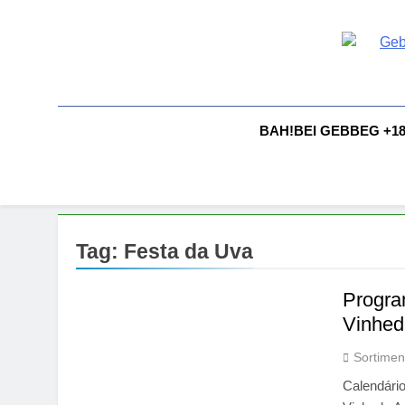
Skip
to
content
G
Gebbeg |
Comportam
A
BAH!BEI GEBBEG +1
Tag:
Festa da Uva
Progra
Vinhed
Sortimen
Calendári