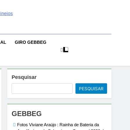
 | Sexo | Casas De
| Comportamento E Relacionamento | Ensaios Fotográficos|
sileiras | Fotos Sensuais | Ensaios Fotográficos ! Gebbeg
eios Fotográficos
RAL
GIRO GEBBEG
 Musas Brasileiras Sensual
Pesquisar
PESQUISAR
GEBBEG
Fotos Viviane Araújo : Rainha de Bateria da