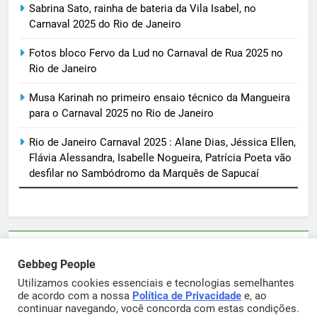
Sabrina Sato, rainha de bateria da Vila Isabel, no
Carnaval 2025 do Rio de Janeiro
Fotos bloco Fervo da Lud no Carnaval de Rua 2025 no
Rio de Janeiro
Musa Karinah no primeiro ensaio técnico da Mangueira
para o Carnaval 2025 no Rio de Janeiro
Rio de Janeiro Carnaval 2025 : Alane Dias, Jéssica Ellen,
Flávia Alessandra, Isabelle Nogueira, Patrícia Poeta vão
desfilar no Sambódromo da Marquês de Sapucaí
Parcerias e artigos patrocinados através do email
Gebbeg People
sortimentos@yahoo.com.br
Utilizamos cookies essenciais e tecnologias semelhantes
de acordo com a nossa
Política de Privacidade
e, ao
continuar navegando, você concorda com estas condições.
Gebbeg Powered By
.
BlazeThemes