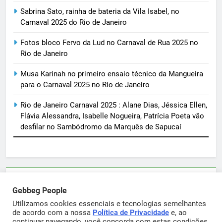
Sabrina Sato, rainha de bateria da Vila Isabel, no
Carnaval 2025 do Rio de Janeiro
Fotos bloco Fervo da Lud no Carnaval de Rua 2025 no
Rio de Janeiro
Musa Karinah no primeiro ensaio técnico da Mangueira
para o Carnaval 2025 no Rio de Janeiro
Rio de Janeiro Carnaval 2025 : Alane Dias, Jéssica Ellen,
Flávia Alessandra, Isabelle Nogueira, Patrícia Poeta vão
desfilar no Sambódromo da Marquês de Sapucaí
Parcerias e artigos patrocinados através do email
Gebbeg People
sortimentos@yahoo.com.br
Utilizamos cookies essenciais e tecnologias semelhantes
de acordo com a nossa
Política de Privacidade
e, ao
continuar navegando, você concorda com estas condições.