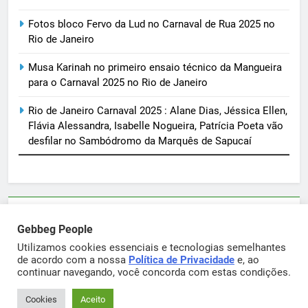
Fotos bloco Fervo da Lud no Carnaval de Rua 2025 no
Rio de Janeiro
Musa Karinah no primeiro ensaio técnico da Mangueira
para o Carnaval 2025 no Rio de Janeiro
Rio de Janeiro Carnaval 2025 : Alane Dias, Jéssica Ellen,
Flávia Alessandra, Isabelle Nogueira, Patrícia Poeta vão
desfilar no Sambódromo da Marquês de Sapucaí
Parcerias e artigos patrocinados através do email
Gebbeg People
sortimentos@yahoo.com.br
Utilizamos cookies essenciais e tecnologias semelhantes
de acordo com a nossa
Política de Privacidade
e, ao
continuar navegando, você concorda com estas condições.
Gebbeg Powered By
.
BlazeThemes
Cookies
Aceito