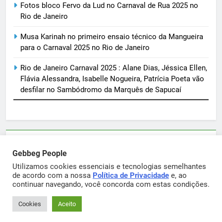
Fotos bloco Fervo da Lud no Carnaval de Rua 2025 no
Rio de Janeiro
Musa Karinah no primeiro ensaio técnico da Mangueira
para o Carnaval 2025 no Rio de Janeiro
Rio de Janeiro Carnaval 2025 : Alane Dias, Jéssica Ellen,
Flávia Alessandra, Isabelle Nogueira, Patrícia Poeta vão
desfilar no Sambódromo da Marquês de Sapucaí
Parcerias e artigos patrocinados através do email
Gebbeg People
sortimentos@yahoo.com.br
Utilizamos cookies essenciais e tecnologias semelhantes
de acordo com a nossa
Política de Privacidade
e, ao
continuar navegando, você concorda com estas condições.
Gebbeg Powered By
.
BlazeThemes
Cookies
Aceito