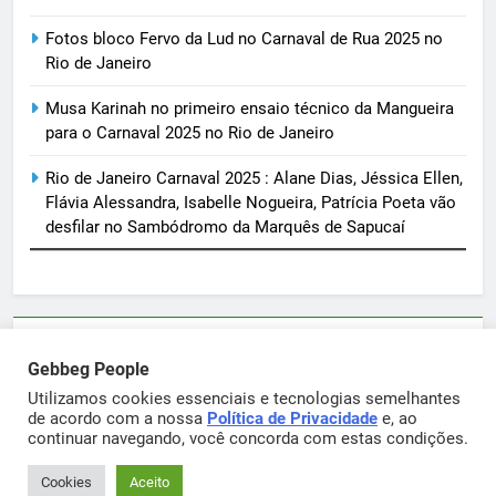
Fotos bloco Fervo da Lud no Carnaval de Rua 2025 no
Rio de Janeiro
Musa Karinah no primeiro ensaio técnico da Mangueira
para o Carnaval 2025 no Rio de Janeiro
Rio de Janeiro Carnaval 2025 : Alane Dias, Jéssica Ellen,
Flávia Alessandra, Isabelle Nogueira, Patrícia Poeta vão
desfilar no Sambódromo da Marquês de Sapucaí
Parcerias e artigos patrocinados através do email
Gebbeg People
sortimentos@yahoo.com.br
Utilizamos cookies essenciais e tecnologias semelhantes
de acordo com a nossa
Política de Privacidade
e, ao
continuar navegando, você concorda com estas condições.
Gebbeg Powered By
.
BlazeThemes
Cookies
Aceito