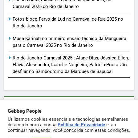
Carnaval 2025 do Rio de Janeiro
Fotos bloco Fervo da Lud no Carnaval de Rua 2025 no
Rio de Janeiro
Musa Karinah no primeiro ensaio técnico da Mangueira
para o Carnaval 2025 no Rio de Janeiro
Rio de Janeiro Carnaval 2025 : Alane Dias, Jéssica Ellen,
Flávia Alessandra, Isabelle Nogueira, Patrícia Poeta vão
desfilar no Sambódromo da Marquês de Sapucaí
Parcerias e artigos patrocinados através do email
Gebbeg People
sortimentos@yahoo.com.br
Utilizamos cookies essenciais e tecnologias semelhantes
de acordo com a nossa
Política de Privacidade
e, ao
continuar navegando, você concorda com estas condições.
Gebbeg Powered By
.
BlazeThemes