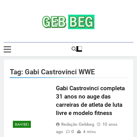
Skip
to
content
Gebbeg | Ensaio
Gebbeg | Gebbeg | Ensaio Sensual | Sexo |
Sensual | Sexo |
Casas De Apostas E Casinos Online |
Comportamento E Relacionamento |
Casas De
Ensaios Fotográficos| Comportamento E
Tag:
Gabi Castrovinci WWE
Relacionamento | Casas De Apostas E
Apostas E
Casino Online |Musas Brasileiras | Fotos
Casinos
Sensuais | Ensaios Fotográficos ! Gebbeg
Gabi Castrovinci completa
People! Musas Brasileiras Sexy Gebbeg
31 anos no auge das
Onlineios
People! Musas Brasileiras Sensual
carreiras de atleta de luta
Fotográficos
livre e modelo fitness
Redação Gebbeg
10 anos
BAH!BEI
ago
0
4 mins