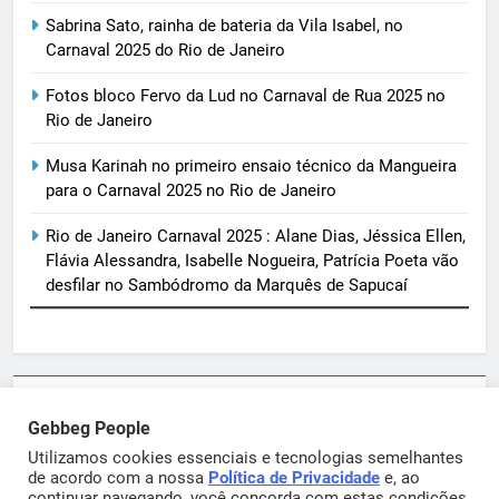
Sabrina Sato, rainha de bateria da Vila Isabel, no
Carnaval 2025 do Rio de Janeiro
Fotos bloco Fervo da Lud no Carnaval de Rua 2025 no
Rio de Janeiro
Musa Karinah no primeiro ensaio técnico da Mangueira
para o Carnaval 2025 no Rio de Janeiro
Rio de Janeiro Carnaval 2025 : Alane Dias, Jéssica Ellen,
Flávia Alessandra, Isabelle Nogueira, Patrícia Poeta vão
desfilar no Sambódromo da Marquês de Sapucaí
Parcerias e artigos patrocinados através do email
Gebbeg People
sortimentos@yahoo.com.br
Utilizamos cookies essenciais e tecnologias semelhantes
de acordo com a nossa
Política de Privacidade
e, ao
continuar navegando, você concorda com estas condições.