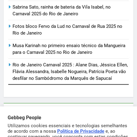
Sabrina Sato, rainha de bateria da Vila Isabel, no
Carnaval 2025 do Rio de Janeiro
Fotos bloco Fervo da Lud no Carnaval de Rua 2025 no
Rio de Janeiro
Musa Karinah no primeiro ensaio técnico da Mangueira
para o Carnaval 2025 no Rio de Janeiro
Rio de Janeiro Carnaval 2025 : Alane Dias, Jéssica Ellen,
Flávia Alessandra, Isabelle Nogueira, Patrícia Poeta vão
desfilar no Sambódromo da Marquês de Sapucaí
Parcerias e artigos patrocinados através do email
Gebbeg People
sortimentos@yahoo.com.br
Utilizamos cookies essenciais e tecnologias semelhantes
de acordo com a nossa
Política de Privacidade
e, ao
continuar navegando, você concorda com estas condições.