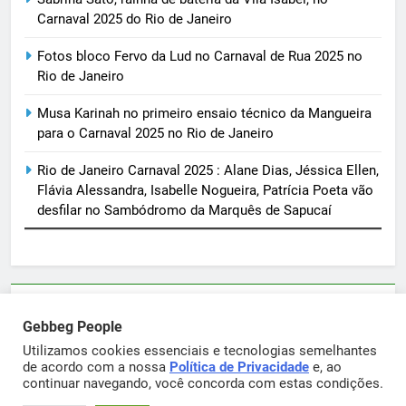
Carnaval 2025 do Rio de Janeiro
Fotos bloco Fervo da Lud no Carnaval de Rua 2025 no
Rio de Janeiro
Musa Karinah no primeiro ensaio técnico da Mangueira
para o Carnaval 2025 no Rio de Janeiro
Rio de Janeiro Carnaval 2025 : Alane Dias, Jéssica Ellen,
Flávia Alessandra, Isabelle Nogueira, Patrícia Poeta vão
desfilar no Sambódromo da Marquês de Sapucaí
Parcerias e artigos patrocinados através do email
Gebbeg People
sortimentos@yahoo.com.br
Utilizamos cookies essenciais e tecnologias semelhantes
de acordo com a nossa
Política de Privacidade
e, ao
continuar navegando, você concorda com estas condições.
Gebbeg Powered By
.
BlazeThemes