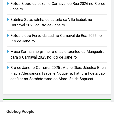
Fotos Bloco da Lexa no Carnaval de Rua 2026 no Rio de
Janeiro
Sabrina Sato, rainha de bateria da Vila Isabel, no
Carnaval 2025 do Rio de Janeiro
Fotos bloco Fervo da Lud no Carnaval de Rua 2025 no
Rio de Janeiro
Musa Karinah no primeiro ensaio técnico da Mangueira
para o Carnaval 2025 no Rio de Janeiro
Rio de Janeiro Carnaval 2025 : Alane Dias, Jéssica Ellen,
Flávia Alessandra, Isabelle Nogueira, Patrícia Poeta vão
desfilar no Sambódromo da Marquês de Sapucaí
Parcerias e artigos patrocinados através do email
Gebbeg People
sortimentos@yahoo.com.br