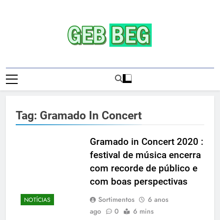
Skip
to
content
Gebbeg | Ensaio
Gebbeg | Gebbeg | Ensaio Sensual | Sexo |
Sensual | Sexo |
Casas De Apostas E Casinos Online |
Comportamento E Relacionamento |
Casas De
Ensaios Fotográficos| Comportamento E
Tag:
Gramado In Concert
Relacionamento | Casas De Apostas E
Apostas E
Casino Online |Musas Brasileiras | Fotos
Casinos
Sensuais | Ensaios Fotográficos ! Gebbeg
Gramado in Concert 2020 :
People! Musas Brasileiras Sexy Gebbeg
festival de música encerra
Onlineios
People! Musas Brasileiras Sensual
com recorde de público e
Fotográficos
com boas perspectivas
Sortimentos
6 anos
NOTÍCIAS
ago
0
6 mins