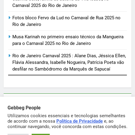
Carnaval 2025 do Rio de Janeiro
Fotos bloco Fervo da Lud no Carnaval de Rua 2025 no
Rio de Janeiro
Musa Karinah no primeiro ensaio técnico da Mangueira
para o Carnaval 2025 no Rio de Janeiro
Rio de Janeiro Carnaval 2025 : Alane Dias, Jéssica Ellen,
Flávia Alessandra, Isabelle Nogueira, Patrícia Poeta vão
desfilar no Sambódromo da Marquês de Sapucaí
Parcerias e artigos patrocinados através do email
Gebbeg People
sortimentos@yahoo.com.br
Utilizamos cookies essenciais e tecnologias semelhantes
de acordo com a nossa
Política de Privacidade
e, ao
continuar navegando, você concorda com estas condições.
Gebbeg Powered By
.
BlazeThemes