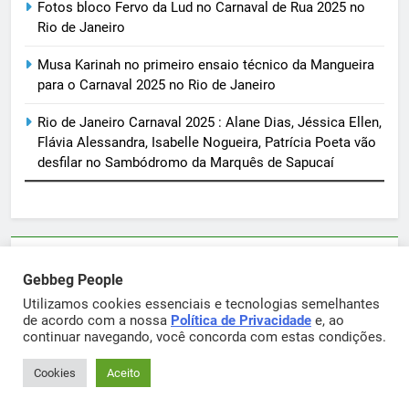
Fotos bloco Fervo da Lud no Carnaval de Rua 2025 no
Rio de Janeiro
Musa Karinah no primeiro ensaio técnico da Mangueira
para o Carnaval 2025 no Rio de Janeiro
Rio de Janeiro Carnaval 2025 : Alane Dias, Jéssica Ellen,
Flávia Alessandra, Isabelle Nogueira, Patrícia Poeta vão
desfilar no Sambódromo da Marquês de Sapucaí
Parcerias e artigos patrocinados através do email
Gebbeg People
sortimentos@yahoo.com.br
Utilizamos cookies essenciais e tecnologias semelhantes
de acordo com a nossa
Política de Privacidade
e, ao
continuar navegando, você concorda com estas condições.
Gebbeg Powered By
.
BlazeThemes
Cookies
Aceito