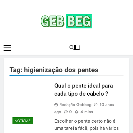
Skip
to
content
Gebbeg | Ensaio
Gebbeg | Gebbeg | Ensaio Sensual | Sexo |
Sensual | Sexo |
Casas De Apostas E Casinos Online |
Comportamento E Relacionamento |
Casas De
Ensaios Fotográficos| Comportamento E
Tag:
higienização dos pentes
Relacionamento | Casas De Apostas E
Apostas E
Casino Online |Musas Brasileiras | Fotos
Casinos
Sensuais | Ensaios Fotográficos ! Gebbeg
Qual o pente ideal para
People! Musas Brasileiras Sexy Gebbeg
cada tipo de cabelo ?
Onlineios
People! Musas Brasileiras Sensual
Redação Gebbeg
10 anos
Fotográficos
ago
0
4 mins
Escolher o pente certo não é
NOTÍCIAS
uma tarefa fácil, pois há vários