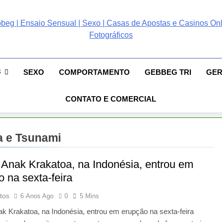
ebbeg | Ensaio Sensual
 Gebbeg | Ensaio Sensual | Sexo | Casas De Apostas E Casinos Online 
ento E Relacionamento | Casas De Apostas E Casino Online |Musas Bra
postas E Casinos Onlin
8
SEXO
COMPORTAMENTO
GEBBEG TRI
GE
People! Musas Brasileiras Sexy Gebbeg People!
CONTATO E COMERCIAL
a e Tsunami
 Anak Krakatoa, na Indonésia, entrou em
 na sexta-feira
tos
6 Anos Ago
0
5 Mins
k Krakatoa, na Indonésia, entrou em erupção na sexta-feira