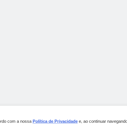
cordo com a nossa
Política de Privacidade
e, ao continuar navegando
Gebbeg Powered By
.
BlazeThemes