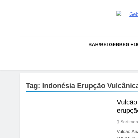
Skip
to
content
G
Gebbeg |
Comportam
A
BAH!BEI GEBBEG +1
Tag:
Indonésia Erupção Vulcânic
Vulcão
erupção
Sortimen
Vulcão Ana