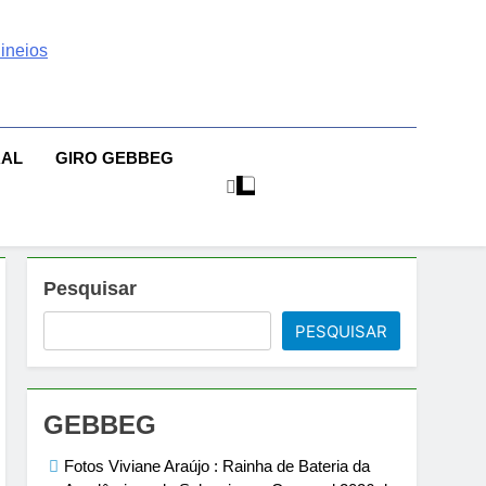
 | Sexo | Casas De
| Comportamento E Relacionamento | Ensaios Fotográficos|
sileiras | Fotos Sensuais | Ensaios Fotográficos ! Gebbeg
eios Fotográficos
RAL
GIRO GEBBEG
 Musas Brasileiras Sensual
Pesquisar
PESQUISAR
GEBBEG
Fotos Viviane Araújo : Rainha de Bateria da