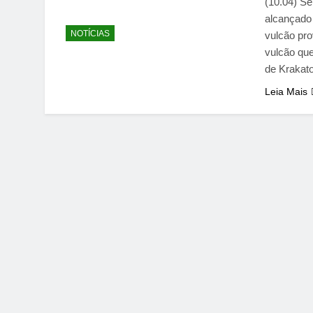
(10.04) S
alcançado
NOTÍCIAS
vulcão pr
vulcão que
de Krakat
Leia Mais