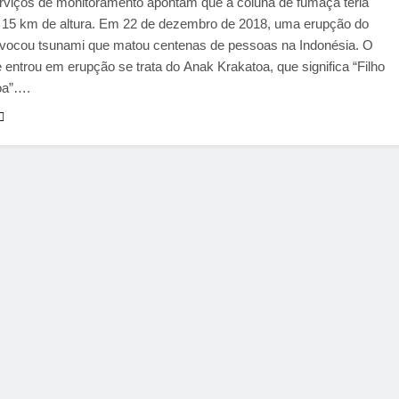
erviços de monitoramento apontam que a coluna de fumaça teria
 15 km de altura. Em 22 de dezembro de 2018, uma erupção do
ovocou tsunami que matou centenas de pessoas na Indonésia. O
 entrou em erupção se trata do Anak Krakatoa, que significa “Filho
oa”….