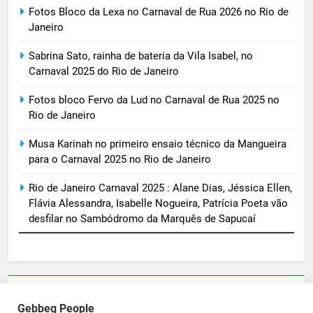
Fotos Bloco da Lexa no Carnaval de Rua 2026 no Rio de
Janeiro
Sabrina Sato, rainha de bateria da Vila Isabel, no
Carnaval 2025 do Rio de Janeiro
Fotos bloco Fervo da Lud no Carnaval de Rua 2025 no
Rio de Janeiro
Musa Karinah no primeiro ensaio técnico da Mangueira
para o Carnaval 2025 no Rio de Janeiro
Rio de Janeiro Carnaval 2025 : Alane Dias, Jéssica Ellen,
Flávia Alessandra, Isabelle Nogueira, Patrícia Poeta vão
desfilar no Sambódromo da Marquês de Sapucaí
Parcerias e artigos patrocinados através do email
Gebbeg People
sortimentos@yahoo.com.br