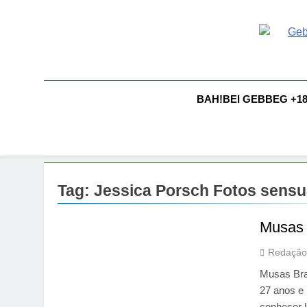
Skip
to
content
G
Gebbeg |
Comportam
A
BAH!BEI GEBBEG +1
Tag:
Jessica Porsch Fotos sensu
Musas 
Redação
Musas Bras
27 anos e
conhecer L