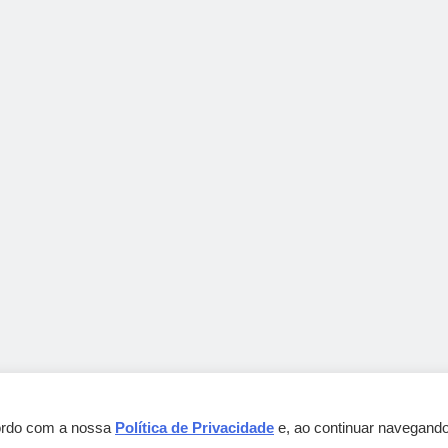
cordo com a nossa
Política de Privacidade
e, ao continuar navegando
Gebbeg Powered By
.
BlazeThemes