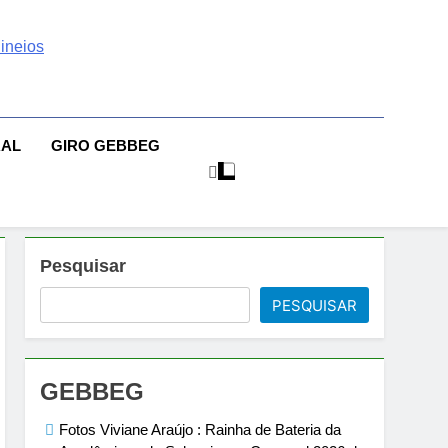
 | Sexo | Casas De
| Comportamento E Relacionamento | Ensaios Fotográficos|
sileiras | Fotos Sensuais | Ensaios Fotográficos ! Gebbeg
eios Fotográficos
RAL
GIRO GEBBEG
 Musas Brasileiras Sensual
Pesquisar
PESQUISAR
GEBBEG
Fotos Viviane Araújo : Rainha de Bateria da