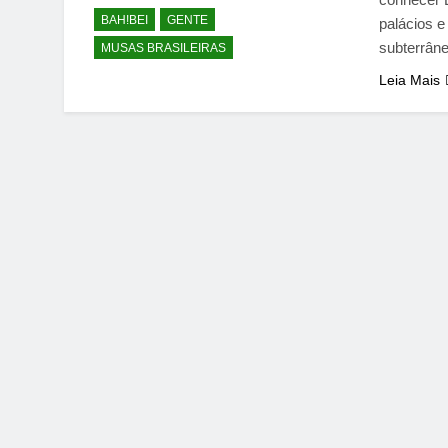
BAH!BEI
GENTE
palácios e
subterrân
MUSAS BRASILEIRAS
Leia Mais