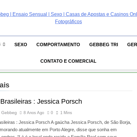
ebbeg | Ensaio Sensual
 Gebbeg | Ensaio Sensual | Sexo | Casas De Apostas E Casinos Online 
ento E Relacionamento | Casas De Apostas E Casino Online |Musas Bra
postas E Casinos Onlin
8
SEXO
COMPORTAMENTO
GEBBEG TRI
GE
People! Musas Brasileiras Sexy Gebbeg People!
CONTATO E COMERCIAL
ais
Brasileiras : Jessica Porsch
 Gebbeg
8 Anos Ago
0
1 Mins
ileiras : Jessica Porsch A gaúcha Jessica Porsch, de São Borja,
 morando atualmente em Porto Alegre, disse que sonha em
ondres. “Lá é o local onde reside a Família Real com seus