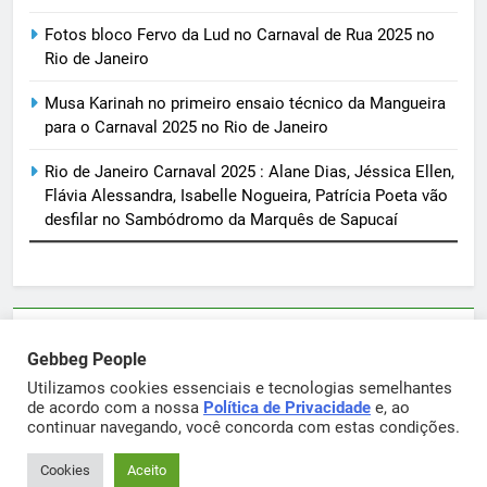
Fotos bloco Fervo da Lud no Carnaval de Rua 2025 no
Rio de Janeiro
Musa Karinah no primeiro ensaio técnico da Mangueira
para o Carnaval 2025 no Rio de Janeiro
Rio de Janeiro Carnaval 2025 : Alane Dias, Jéssica Ellen,
Flávia Alessandra, Isabelle Nogueira, Patrícia Poeta vão
desfilar no Sambódromo da Marquês de Sapucaí
Parcerias e artigos patrocinados através do email
Gebbeg People
sortimentos@yahoo.com.br
Utilizamos cookies essenciais e tecnologias semelhantes
de acordo com a nossa
Política de Privacidade
e, ao
continuar navegando, você concorda com estas condições.
Gebbeg Powered By
.
BlazeThemes
Cookies
Aceito