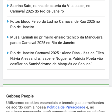
Sabrina Sato, rainha de bateria da Vila Isabel, no
Carnaval 2025 do Rio de Janeiro
Fotos bloco Fervo da Lud no Carnaval de Rua 2025 no
Rio de Janeiro
Musa Karinah no primeiro ensaio técnico da Mangueira
para o Carnaval 2025 no Rio de Janeiro
Rio de Janeiro Carnaval 2025 : Alane Dias, Jéssica Ellen,
Flávia Alessandra, Isabelle Nogueira, Patrícia Poeta vão
desfilar no Sambódromo da Marquês de Sapucaí
Parcerias e artigos patrocinados através do email
Gebbeg People
sortimentos@yahoo.com.br
Utilizamos cookies essenciais e tecnologias semelhantes
de acordo com a nossa
Política de Privacidade
e, ao
continuar navegando, você concorda com estas condições.