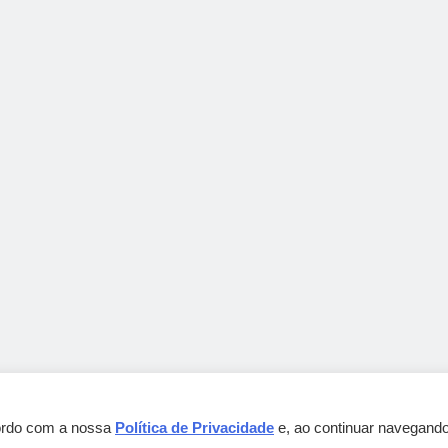
cordo com a nossa
Política de Privacidade
e, ao continuar navegando
Gebbeg Powered By
.
BlazeThemes