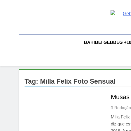
Skip
to
content
G
Gebbeg |
Comportam
A
BAH!BEI GEBBEG +1
Tag:
Milla Felix Foto Sensual
Musas B
Redação
Milla Feli
diz que es
2018. A p