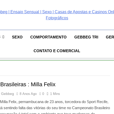
ebbeg | Ensaio Sensual
 Gebbeg | Ensaio Sensual | Sexo | Casas De Apostas E Casinos Online 
ento E Relacionamento | Casas De Apostas E Casino Online |Musas Bra
postas E Casinos Onlin
8
SEXO
COMPORTAMENTO
GEBBEG TRI
GE
People! Musas Brasileiras Sexy Gebbeg People!
CONTATO E COMERCIAL
rasileiras : Milla Felix
 Gebbeg
8 Anos Ago
0
1 Mins
x Milla Felix, pernambucana de 23 anos, torcedora do Sport Recife,
tá sentindo falta das vitórias do seu time no Campeonato Brasileiro
reocupação é total com o ambiente que teve mudanças de