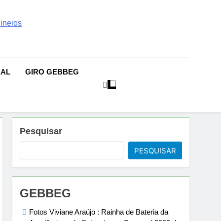
 | Sexo | Casas De
| Comportamento E Relacionamento | Ensaios Fotográficos|
sileiras | Fotos Sensuais | Ensaios Fotográficos ! Gebbeg
eios Fotográficos
RAL
GIRO GEBBEG
 Musas Brasileiras Sensual
Pesquisar
PESQUISAR
GEBBEG
Fotos Viviane Araújo : Rainha de Bateria da