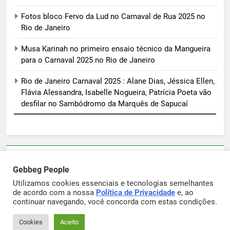
Fotos bloco Fervo da Lud no Carnaval de Rua 2025 no
Rio de Janeiro
Musa Karinah no primeiro ensaio técnico da Mangueira
para o Carnaval 2025 no Rio de Janeiro
Rio de Janeiro Carnaval 2025 : Alane Dias, Jéssica Ellen,
Flávia Alessandra, Isabelle Nogueira, Patrícia Poeta vão
desfilar no Sambódromo da Marquês de Sapucaí
Parcerias e artigos patrocinados através do email
Gebbeg People
sortimentos@yahoo.com.br
Utilizamos cookies essenciais e tecnologias semelhantes
de acordo com a nossa
Política de Privacidade
e, ao
continuar navegando, você concorda com estas condições.
Gebbeg Powered By
.
BlazeThemes
Cookies
Aceito