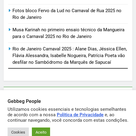
Fotos bloco Fervo da Lud no Carnaval de Rua 2025 no
Rio de Janeiro
Musa Karinah no primeiro ensaio técnico da Mangueira
para o Carnaval 2025 no Rio de Janeiro
Rio de Janeiro Carnaval 2025 : Alane Dias, Jéssica Ellen,
Flávia Alessandra, Isabelle Nogueira, Patrícia Poeta vão
desfilar no Sambódromo da Marquês de Sapucaí
Parcerias e artigos patrocinados através do email
Gebbeg People
sortimentos@yahoo.com.br
Utilizamos cookies essenciais e tecnologias semelhantes
de acordo com a nossa
Política de Privacidade
e, ao
continuar navegando, você concorda com estas condições.
Gebbeg Powered By
.
BlazeThemes
Cookies
Aceito