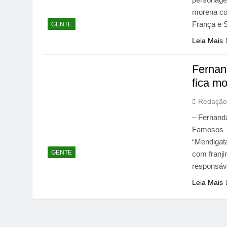
morena co
França e 
GENTE
Leia Mais
Fernan
fica m
Redação
– Fernanda
Famosos –
“Mendigat
GENTE
com franj
responsáve
Leia Mais