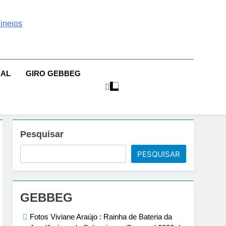
 | Sexo | Casas De
| Comportamento E Relacionamento | Ensaios Fotográficos|
sileiras | Fotos Sensuais | Ensaios Fotográficos ! Gebbeg
eios Fotográficos
RAL
GIRO GEBBEG
 Musas Brasileiras Sensual
Pesquisar
PESQUISAR
GEBBEG
Fotos Viviane Araújo : Rainha de Bateria da