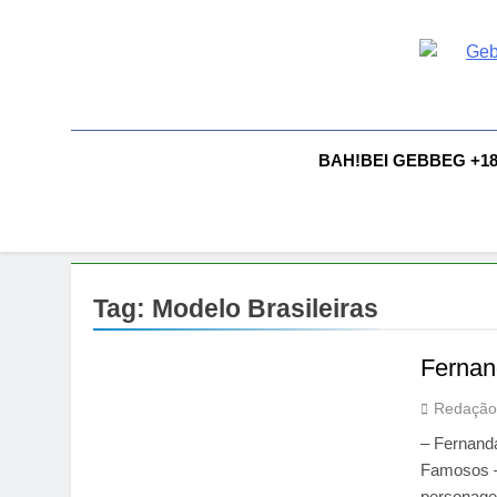
Skip
to
content
G
Gebbeg |
Comportam
A
BAH!BEI GEBBEG +1
Tag:
Modelo Brasileiras
Fernan
Redação
– Fernanda
Famosos –
personage