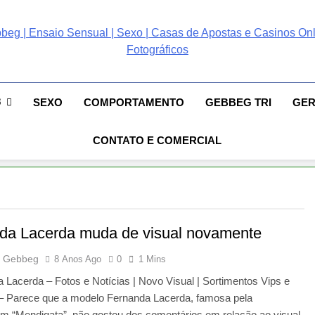
ebbeg | Ensaio Sensual
 Gebbeg | Ensaio Sensual | Sexo | Casas De Apostas E Casinos Online 
ento E Relacionamento | Casas De Apostas E Casino Online |Musas Bra
postas E Casinos Onlin
8
SEXO
COMPORTAMENTO
GEBBEG TRI
GE
People! Musas Brasileiras Sexy Gebbeg People!
CONTATO E COMERCIAL
da Lacerda muda de visual novamente
 Gebbeg
8 Anos Ago
0
1 Mins
 Lacerda – Fotos e Notícias | Novo Visual | Sortimentos Vips e
 Parece que a modelo Fernanda Lacerda, famosa pela
m “Mendigata”, não gostou dos comentários em relação ao visual