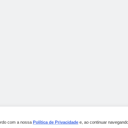
cordo com a nossa
Política de Privacidade
e, ao continuar navegando
Gebbeg Powered By
.
BlazeThemes