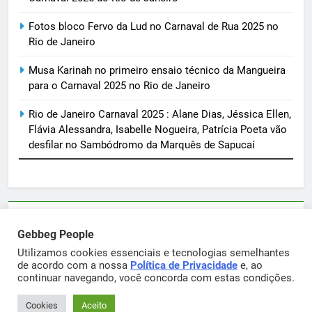
Fotos bloco Fervo da Lud no Carnaval de Rua 2025 no
Rio de Janeiro
Musa Karinah no primeiro ensaio técnico da Mangueira
para o Carnaval 2025 no Rio de Janeiro
Rio de Janeiro Carnaval 2025 : Alane Dias, Jéssica Ellen,
Flávia Alessandra, Isabelle Nogueira, Patrícia Poeta vão
desfilar no Sambódromo da Marquês de Sapucaí
Parcerias e artigos patrocinados através do email
Gebbeg People
sortimentos@yahoo.com.br
Utilizamos cookies essenciais e tecnologias semelhantes
de acordo com a nossa
Política de Privacidade
e, ao
continuar navegando, você concorda com estas condições.
Gebbeg Powered By
.
BlazeThemes
Cookies
Aceito