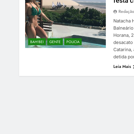
festa 
Redaçã
Natacha H
Balneário
Horana, 2
BAH!BEI
GENTE
POLICIA
desacato 
Catarina,
detida por
Leia Mais