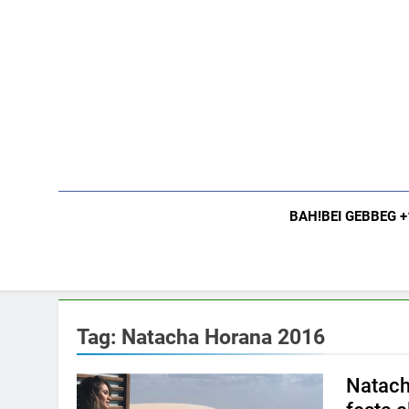
Skip
to
content
BAH!BEI GEBBEG 
Tag:
Natacha Horana 2016
Natach