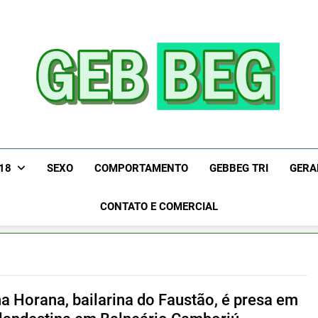
Gebbeg | Ensaio Sen
Gebbeg | Gebbeg | Ensaio Sensual | Sexo | Casas D
Relacionamento | Ensaios Fotográficos| Comportamento E
De Apostas E Ca
+18
SEXO
COMPORTAMENTO
GEBBEG TRI
GERA
|Musas Brasileiras | Fotos Sensuais | Ensaios Fotográfi
Fotogr
People! Musas Brasi
CONTATO E COMERCIAL
a Horana, bailarina do Faustão, é presa em