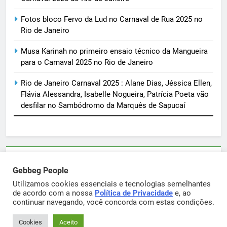
Fotos bloco Fervo da Lud no Carnaval de Rua 2025 no
Rio de Janeiro
Musa Karinah no primeiro ensaio técnico da Mangueira
para o Carnaval 2025 no Rio de Janeiro
Rio de Janeiro Carnaval 2025 : Alane Dias, Jéssica Ellen,
Flávia Alessandra, Isabelle Nogueira, Patrícia Poeta vão
desfilar no Sambódromo da Marquês de Sapucaí
Parcerias e artigos patrocinados através do email
Gebbeg People
sortimentos@yahoo.com.br
Utilizamos cookies essenciais e tecnologias semelhantes
de acordo com a nossa
Política de Privacidade
e, ao
continuar navegando, você concorda com estas condições.
Gebbeg Powered By
.
BlazeThemes
Cookies
Aceito