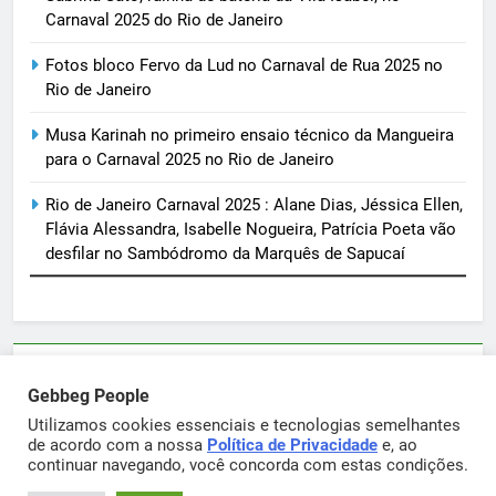
Carnaval 2025 do Rio de Janeiro
Fotos bloco Fervo da Lud no Carnaval de Rua 2025 no
Rio de Janeiro
Musa Karinah no primeiro ensaio técnico da Mangueira
para o Carnaval 2025 no Rio de Janeiro
Rio de Janeiro Carnaval 2025 : Alane Dias, Jéssica Ellen,
Flávia Alessandra, Isabelle Nogueira, Patrícia Poeta vão
desfilar no Sambódromo da Marquês de Sapucaí
Parcerias e artigos patrocinados através do email
Gebbeg People
sortimentos@yahoo.com.br
Utilizamos cookies essenciais e tecnologias semelhantes
de acordo com a nossa
Política de Privacidade
e, ao
continuar navegando, você concorda com estas condições.
Gebbeg Powered By
.
BlazeThemes