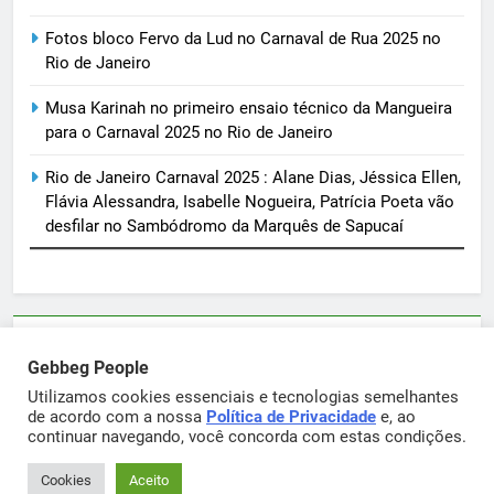
Fotos bloco Fervo da Lud no Carnaval de Rua 2025 no
Rio de Janeiro
Musa Karinah no primeiro ensaio técnico da Mangueira
para o Carnaval 2025 no Rio de Janeiro
Rio de Janeiro Carnaval 2025 : Alane Dias, Jéssica Ellen,
Flávia Alessandra, Isabelle Nogueira, Patrícia Poeta vão
desfilar no Sambódromo da Marquês de Sapucaí
Parcerias e artigos patrocinados através do email
Gebbeg People
sortimentos@yahoo.com.br
Utilizamos cookies essenciais e tecnologias semelhantes
de acordo com a nossa
Política de Privacidade
e, ao
continuar navegando, você concorda com estas condições.
Gebbeg Powered By
.
BlazeThemes
Cookies
Aceito