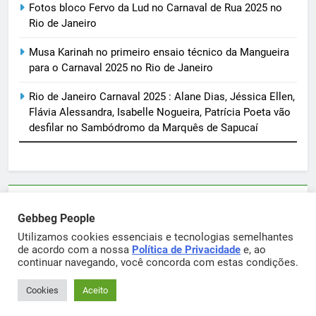
Fotos bloco Fervo da Lud no Carnaval de Rua 2025 no
Rio de Janeiro
Musa Karinah no primeiro ensaio técnico da Mangueira
para o Carnaval 2025 no Rio de Janeiro
Rio de Janeiro Carnaval 2025 : Alane Dias, Jéssica Ellen,
Flávia Alessandra, Isabelle Nogueira, Patrícia Poeta vão
desfilar no Sambódromo da Marquês de Sapucaí
Parcerias e artigos patrocinados através do email
Gebbeg People
sortimentos@yahoo.com.br
Utilizamos cookies essenciais e tecnologias semelhantes
de acordo com a nossa
Política de Privacidade
e, ao
continuar navegando, você concorda com estas condições.
Gebbeg Powered By
.
BlazeThemes
Cookies
Aceito