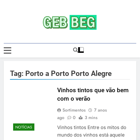
Skip
to
content
Gebbeg | Ensaio
Gebbeg | Gebbeg | Ensaio Sensual | Sexo |
Sensual | Sexo |
Casas De Apostas E Casinos Online |
Comportamento E Relacionamento |
Casas De
Ensaios Fotográficos| Comportamento E
Tag:
Porto a Porto Porto Alegre
Relacionamento | Casas De Apostas E
Apostas E
Casino Online |Musas Brasileiras | Fotos
Casinos
Sensuais | Ensaios Fotográficos ! Gebbeg
Vinhos tintos que vão bem
People! Musas Brasileiras Sexy Gebbeg
com o verão
Onlineios
People! Musas Brasileiras Sensual
Sortimentos
7 anos
Fotográficos
ago
0
3 mins
Vinhos tintos Entre os mitos do
NOTÍCIAS
mundo dos vinhos está aquele