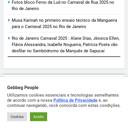
Fotos bloco Fervo da Lud no Carnaval de Rua 2025 no
Rio de Janeiro
Musa Karinah no primeiro ensaio técnico da Mangueira
para o Carnaval 2025 no Rio de Janeiro
Rio de Janeiro Carnaval 2025 : Alane Dias, Jéssica Ellen,
Flávia Alessandra, Isabelle Nogueira, Patrícia Poeta vão
desfilar no Sambódromo da Marquês de Sapucaí
Parcerias e artigos patrocinados através do email
Gebbeg People
sortimentos@yahoo.com.br
Utilizamos cookies essenciais e tecnologias semelhantes
de acordo com a nossa
Política de Privacidade
e, ao
continuar navegando, você concorda com estas condições.
Gebbeg Powered By
.
BlazeThemes
Cookies
Aceito